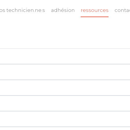
os technicien.ne.s
adhésion
ressources
conta