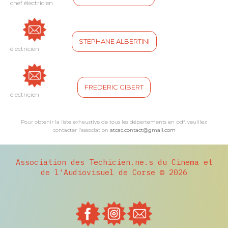
chef électricien
STEPHANE ALBERTINI
électricien
FREDERIC GIBERT
électricien
Pour obtenir la liste exhaustive de tous les départements en pdf,
veuillez
contacter l’association
atcac.contact@gmail.com
Association des Techicien.ne.s du Cinema et
de l'Audiovisuel de Corse © 2026